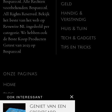
Besparo.nl. Alle Rechten
Geld
voorbehouden. Besparo.nl.
Handig &
All Rights Reserved. Bekijk
Verstandig
het beste van het web op
Revuwire NL
ingedeeld per
Huis & Tuin
categorie. We hebben ook
Tech & Gadgets
de
Beste Koop Producten
Getest van 2023
op
Tips en tricks
Besparo.nl
ONZE PAGINA’S
Home
Blog
OOK INTERESSANT
Contact
Geniet van een