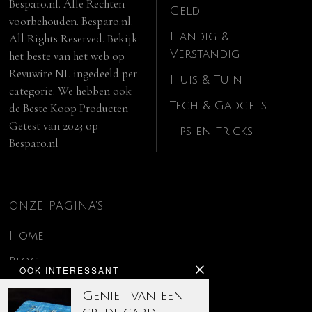
Besparo.nl. Alle Rechten
Geld
voorbehouden. Besparo.nl.
Handig &
All Rights Reserved. Bekijk
Verstandig
het beste van het web op
Revuwire NL
ingedeeld per
Huis & Tuin
categorie. We hebben ook
Tech & Gadgets
de
Beste Koop Producten
Getest van 2023
op
Tips en tricks
Besparo.nl
ONZE PAGINA’S
Home
Blog
OOK INTERESSANT
Contact
Geniet van een