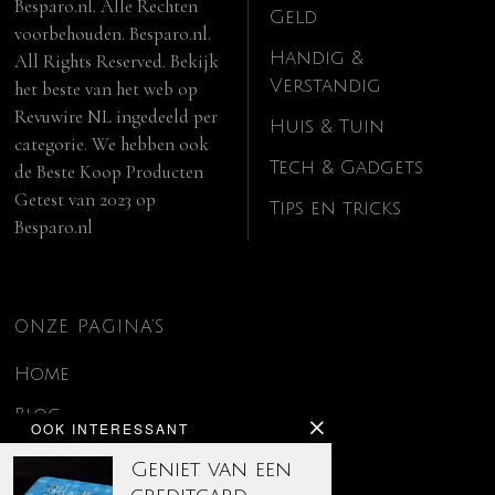
Besparo.nl. Alle Rechten
Geld
voorbehouden. Besparo.nl.
Handig &
All Rights Reserved. Bekijk
Verstandig
het beste van het web op
Revuwire NL
ingedeeld per
Huis & Tuin
categorie. We hebben ook
Tech & Gadgets
de
Beste Koop Producten
Getest van 2023
op
Tips en tricks
Besparo.nl
ONZE PAGINA’S
Home
Blog
OOK INTERESSANT
Contact
Geniet van een