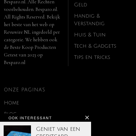
Besparo.nl. Alle Rechten
Geld
voorbehouden. Besparo.nl.
Handig &
All Rights Reserved. Bekijk
Verstandig
het beste van het web op
Revuwire NL
ingedeeld per
Huis & Tuin
categorie. We hebben ook
Tech & Gadgets
de
Beste Koop Producten
Getest van 2023
op
Tips en tricks
Besparo.nl
ONZE PAGINA’S
Home
Blog
OOK INTERESSANT
Contact
Geniet van een