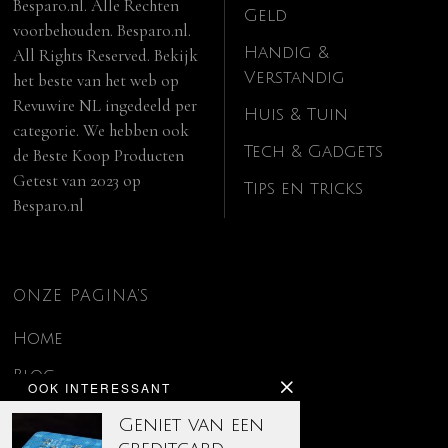
Besparo.nl. Alle Rechten
Geld
voorbehouden. Besparo.nl.
Handig &
All Rights Reserved. Bekijk
Verstandig
het beste van het web op
Revuwire NL
ingedeeld per
Huis & Tuin
categorie. We hebben ook
Tech & Gadgets
de
Beste Koop Producten
Getest van 2023
op
Tips en tricks
Besparo.nl
ONZE PAGINA’S
Home
Blog
OOK INTERESSANT
Contact
Geniet van een