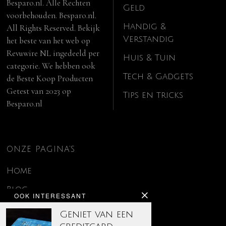
Besparo.nl. Alle Rechten
Geld
voorbehouden. Besparo.nl.
Handig &
All Rights Reserved. Bekijk
Verstandig
het beste van het web op
Revuwire NL
ingedeeld per
Huis & Tuin
categorie. We hebben ook
Tech & Gadgets
de
Beste Koop Producten
Getest van 2023
op
Tips en tricks
Besparo.nl
ONZE PAGINA’S
Home
Blog
OOK INTERESSANT
Contact
Geniet van een