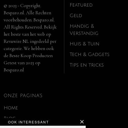
Featured
© 2023 - Copyright.
Besparo.nl. Alle Rechten
Geld
voorbehouden. Besparo.nl.
Handig &
All Rights Reserved. Bekijk
Verstandig
het beste van het web op
Revuwire NL
ingedeeld per
Huis & Tuin
categorie. We hebben ook
Tech & Gadgets
de
Beste Koop Producten
Getest van 2023
op
Tips en tricks
Besparo.nl
ONZE PAGINA’S
Home
Blog
OOK INTERESSANT