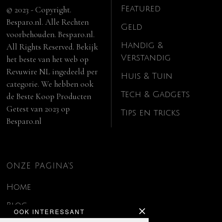
Featured
© 2023 - Copyright.
Besparo.nl. Alle Rechten
Geld
voorbehouden. Besparo.nl.
Handig &
All Rights Reserved. Bekijk
Verstandig
het beste van het web op
Revuwire NL
ingedeeld per
Huis & Tuin
categorie. We hebben ook
Tech & Gadgets
de
Beste Koop Producten
Getest van 2023
op
Tips en tricks
Besparo.nl
ONZE PAGINA’S
Home
Blog
OOK INTERESSANT