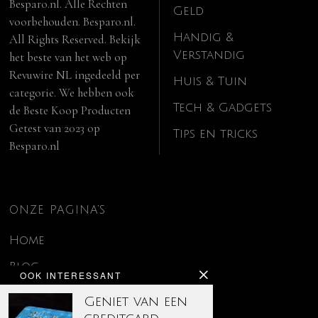
Besparo.nl. Alle Rechten
Geld
voorbehouden. Besparo.nl.
Handig &
All Rights Reserved. Bekijk
Verstandig
het beste van het web op
Revuwire NL
ingedeeld per
Huis & Tuin
categorie. We hebben ook
Tech & Gadgets
de
Beste Koop Producten
Getest van 2023
op
Tips en tricks
Besparo.nl
ONZE PAGINA’S
Home
Blog
OOK INTERESSANT
Contact
Geniet van een