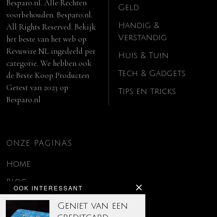
Besparo.nl. Alle Rechten
Geld
voorbehouden. Besparo.nl.
Handig &
All Rights Reserved. Bekijk
Verstandig
het beste van het web op
Revuwire NL
ingedeeld per
Huis & Tuin
categorie. We hebben ook
Tech & Gadgets
de
Beste Koop Producten
Getest van 2023
op
Tips en tricks
Besparo.nl
ONZE PAGINA’S
Home
Blog
OOK INTERESSANT
Contact
Geniet van een