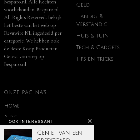
Besparo.nl. Alle Rechten
Geld
voorbehouden. Besparo.nl.
Handig &
All Rights Reserved. Bekijk
Verstandig
het beste van het web op
Revuwire NL
ingedeeld per
Huis & Tuin
categorie. We hebben ook
Tech & Gadgets
de
Beste Koop Producten
Getest van 2023
op
Tips en tricks
Besparo.nl
ONZE PAGINA’S
Home
Blog
OOK INTERESSANT
Contact
Geniet van een