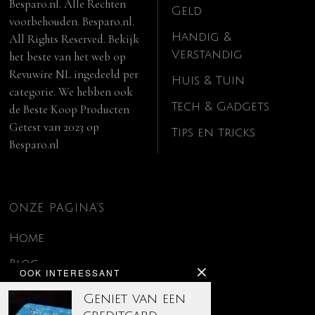
Besparo.nl. Alle Rechten
Geld
voorbehouden. Besparo.nl.
Handig &
All Rights Reserved. Bekijk
Verstandig
het beste van het web op
Revuwire NL
ingedeeld per
Huis & Tuin
categorie. We hebben ook
Tech & Gadgets
de
Beste Koop Producten
Getest van 2023
op
Tips en tricks
Besparo.nl
ONZE PAGINA’S
Home
Blog
OOK INTERESSANT
Contact
Geniet van een