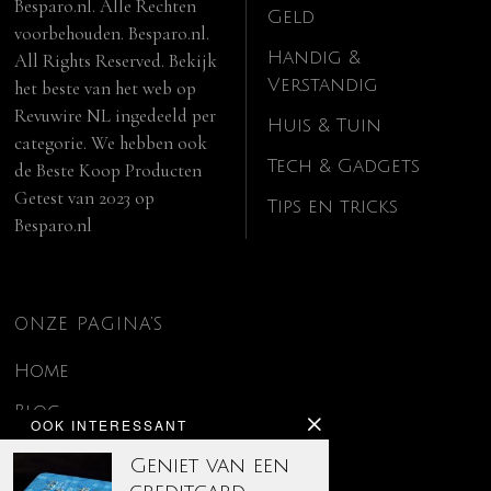
Besparo.nl. Alle Rechten
Geld
voorbehouden. Besparo.nl.
Handig &
All Rights Reserved. Bekijk
Verstandig
het beste van het web op
Revuwire NL
ingedeeld per
Huis & Tuin
categorie. We hebben ook
Tech & Gadgets
de
Beste Koop Producten
Getest van 2023
op
Tips en tricks
Besparo.nl
ONZE PAGINA’S
Home
Blog
OOK INTERESSANT
Contact
Geniet van een