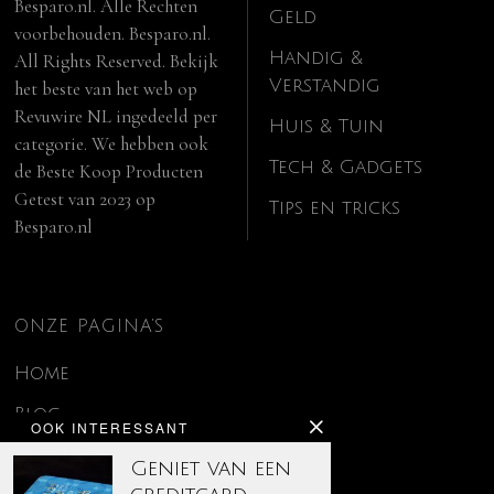
Besparo.nl. Alle Rechten
Geld
voorbehouden. Besparo.nl.
Handig &
All Rights Reserved. Bekijk
Verstandig
het beste van het web op
Revuwire NL
ingedeeld per
Huis & Tuin
categorie. We hebben ook
Tech & Gadgets
de
Beste Koop Producten
Getest van 2023
op
Tips en tricks
Besparo.nl
ONZE PAGINA’S
Home
Blog
OOK INTERESSANT
Contact
Geniet van een