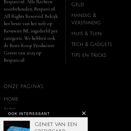
Besparo.nl. Alle Rechten
Geld
voorbehouden. Besparo.nl.
Handig &
All Rights Reserved. Bekijk
Verstandig
het beste van het web op
Revuwire NL
ingedeeld per
Huis & Tuin
categorie. We hebben ook
Tech & Gadgets
de
Beste Koop Producten
Getest van 2023
op
Tips en tricks
Besparo.nl
ONZE PAGINA’S
Home
Blog
OOK INTERESSANT
Contact
Geniet van een