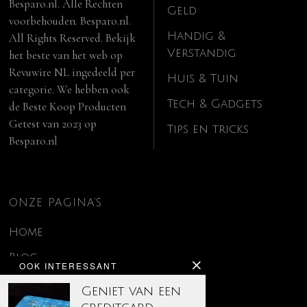
Besparo.nl. Alle Rechten
Geld
voorbehouden. Besparo.nl.
Handig &
All Rights Reserved. Bekijk
Verstandig
het beste van het web op
Revuwire NL
ingedeeld per
Huis & Tuin
categorie. We hebben ook
Tech & Gadgets
de
Beste Koop Producten
Getest van 2023
op
Tips en tricks
Besparo.nl
ONZE PAGINA’S
Home
Blog
OOK INTERESSANT
Contact
Geniet van een