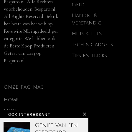
Besparo.nl. Alle Rechten
Geld
voorbehouden. Besparo.nl.
Handig &
All Rights Reserved. Bekijk
Verstandig
het beste van het web op
Revuwire NL
ingedeeld per
Huis & Tuin
categorie. We hebben ook
Tech & Gadgets
de
Beste Koop Producten
Getest van 2023
op
Tips en tricks
Besparo.nl
ONZE PAGINA’S
Home
Blog
OOK INTERESSANT
Contact
Geniet van een