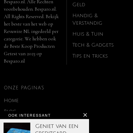
Besparo.nl. Alle Rechten
Geld
voorbehouden. Besparo.nl.
Handig &
All Rights Reserved. Bekijk
Verstandig
het beste van het web op
Revuwire NL
ingedeeld per
Huis & Tuin
categorie. We hebben ook
Tech & Gadgets
de
Beste Koop Producten
Getest van 2023
op
Tips en tricks
Besparo.nl
ONZE PAGINA’S
Home
Blog
OOK INTERESSANT
Contact
Geniet van een