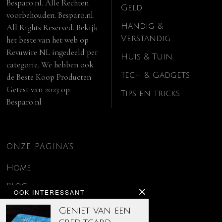
Besparo.nl. Alle Rechten
Geld
voorbehouden. Besparo.nl.
Handig &
All Rights Reserved. Bekijk
Verstandig
het beste van het web op
Revuwire NL
ingedeeld per
Huis & Tuin
categorie. We hebben ook
Tech & Gadgets
de
Beste Koop Producten
Getest van 2023
op
Tips en tricks
Besparo.nl
ONZE PAGINA’S
Home
Blog
OOK INTERESSANT
Contact
Geniet van een