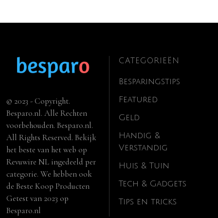
CATEGORIEËN
Besparingstips
Featured
© 2023 - Copyright.
Besparo.nl. Alle Rechten
Geld
voorbehouden. Besparo.nl.
Handig &
All Rights Reserved. Bekijk
Verstandig
het beste van het web op
Revuwire NL
ingedeeld per
Huis & Tuin
categorie. We hebben ook
Tech & Gadgets
de
Beste Koop Producten
Getest van 2023
op
Tips en tricks
Besparo.nl