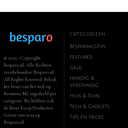
CATEGORIEËN
Besparingstips
Featured
© 2023 - Copyright.
Besparo.nl. Alle Rechten
Geld
voorbehouden. Besparo.nl.
Handig &
All Rights Reserved. Bekijk
Verstandig
het beste van het web op
Revuwire NL
ingedeeld per
Huis & Tuin
categorie. We hebben ook
Tech & Gadgets
de
Beste Koop Producten
Getest van 2023
op
Tips en tricks
Besparo.nl