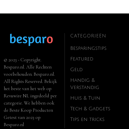
CATEGORIEËN
Besparingstips
Featured
© 2023 - Copyright.
Besparo.nl. Alle Rechten
Geld
voorbehouden. Besparo.nl.
Handig &
All Rights Reserved. Bekijk
Verstandig
het beste van het web op
Revuwire NL
ingedeeld per
Huis & Tuin
categorie. We hebben ook
Tech & Gadgets
de
Beste Koop Producten
Getest van 2023
op
Tips en tricks
Besparo.nl