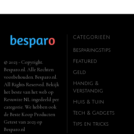
CATEGORIEËN
Besparingstips
Featured
© 2023 - Copyright.
Besparo.nl. Alle Rechten
Geld
voorbehouden. Besparo.nl.
Handig &
All Rights Reserved. Bekijk
Verstandig
het beste van het web op
Revuwire NL
ingedeeld per
Huis & Tuin
categorie. We hebben ook
Tech & Gadgets
de
Beste Koop Producten
Getest van 2023
op
Tips en tricks
Besparo.nl