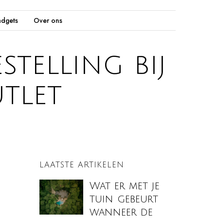
dgets
Over ons
telling bij
utlet
LAATSTE ARTIKELEN
Wat er met je
tuin gebeurt
wanneer de