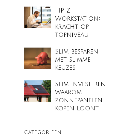
HP Z
Workstation:
kracht op
topniveau
Slim besparen
met slimme
keuzes
Slim investeren:
waarom
zonnepanelen
kopen loont
CATEGORIEËN