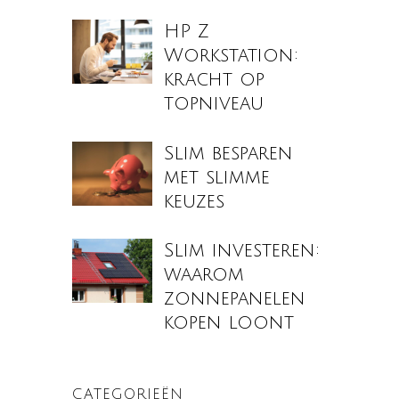
HP Z
Workstation:
kracht op
topniveau
Slim besparen
met slimme
keuzes
Slim investeren:
waarom
zonnepanelen
kopen loont
CATEGORIEËN