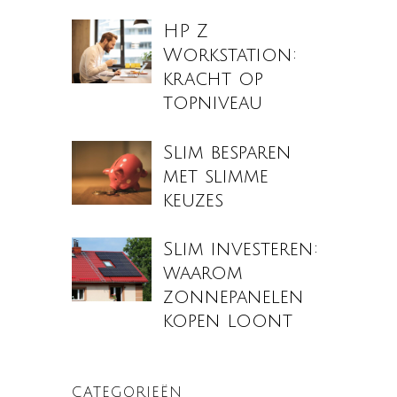
HP Z
Workstation:
kracht op
topniveau
Slim besparen
met slimme
keuzes
Slim investeren:
waarom
zonnepanelen
kopen loont
CATEGORIEËN