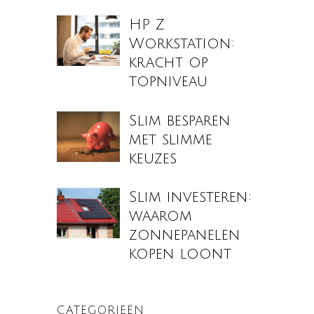
HP Z
Workstation:
kracht op
topniveau
Slim besparen
met slimme
keuzes
Slim investeren:
waarom
zonnepanelen
kopen loont
CATEGORIEËN