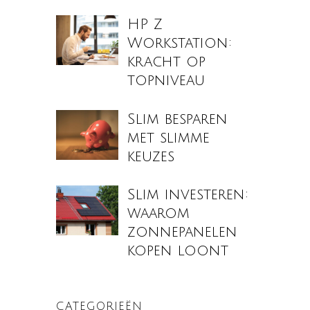
HP Z
Workstation:
kracht op
topniveau
Slim besparen
met slimme
keuzes
Slim investeren:
waarom
zonnepanelen
kopen loont
CATEGORIEËN