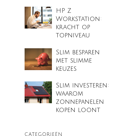
HP Z
Workstation:
kracht op
topniveau
Slim besparen
met slimme
keuzes
Slim investeren:
waarom
zonnepanelen
kopen loont
CATEGORIEËN