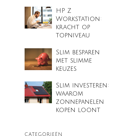
HP Z
Workstation:
kracht op
topniveau
Slim besparen
met slimme
keuzes
Slim investeren:
waarom
zonnepanelen
kopen loont
CATEGORIEËN