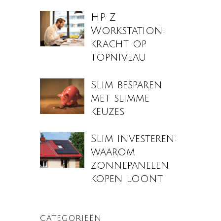
HP Z
Workstation:
kracht op
topniveau
Slim besparen
met slimme
keuzes
Slim investeren:
waarom
zonnepanelen
kopen loont
CATEGORIEËN