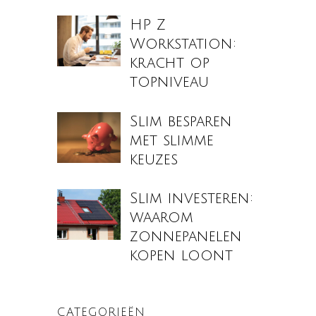
HP Z
Workstation:
kracht op
topniveau
Slim besparen
met slimme
keuzes
Slim investeren:
waarom
zonnepanelen
kopen loont
CATEGORIEËN