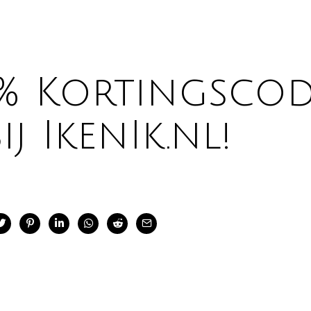
0% Kortingscod
ij IkenIk.nl!