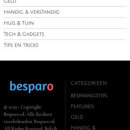
Geld
Handig & Verstandig
Huis & Tuin
Tech & Gadgets
Tips en tricks
CATEGORIEËN
Besparingstips
Featured
© 2023 - Copyright.
Besparo.nl. Alle Rechten
Geld
voorbehouden. Besparo.nl.
Handig &
All Rights Reserved. Bekijk