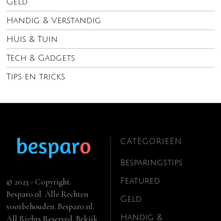
Geld
Handig & Verstandig
Huis & Tuin
Tech & Gadgets
Tips en tricks
CATEGORIEËN
Besparingstips
Featured
© 2023 - Copyright.
Besparo.nl. Alle Rechten
Geld
voorbehouden. Besparo.nl.
Handig &
All Rights Reserved. Bekijk