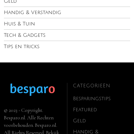
Geld
Handig & Verstandig
Huis & Tuin
Tech & Gadgets
Tips en tricks
CATEGORIEËN
Besparingstips
Featured
© 2023 - Copyright.
Besparo.nl. Alle Rechten
Geld
voorbehouden. Besparo.nl.
Handig &
All Rights Reserved. Bekijk