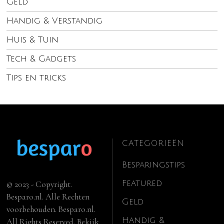
Geld
Handig & Verstandig
Huis & Tuin
Tech & Gadgets
Tips en tricks
CATEGORIEËN
Besparingstips
Featured
© 2023 - Copyright.
Besparo.nl. Alle Rechten
Geld
voorbehouden. Besparo.nl.
Handig &
All Rights Reserved. Bekijk