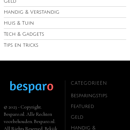
Geld
Handig & Verstandig
Huis & Tuin
Tech & Gadgets
Tips en tricks
CATEGORIEËN
Besparingstips
Featured
© 2023 - Copyright.
Besparo.nl. Alle Rechten
Geld
voorbehouden. Besparo.nl.
Handig &
All Rights Reserved. Bekijk