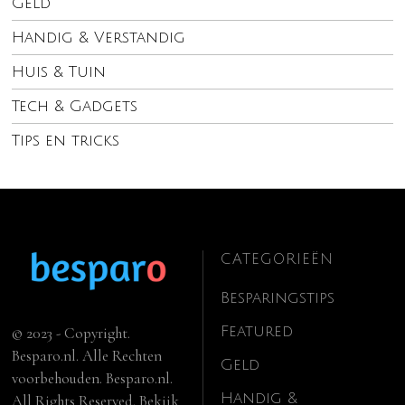
Geld
Handig & Verstandig
Huis & Tuin
Tech & Gadgets
Tips en tricks
CATEGORIEËN
Besparingstips
Featured
© 2023 - Copyright.
Besparo.nl. Alle Rechten
Geld
voorbehouden. Besparo.nl.
Handig &
All Rights Reserved. Bekijk