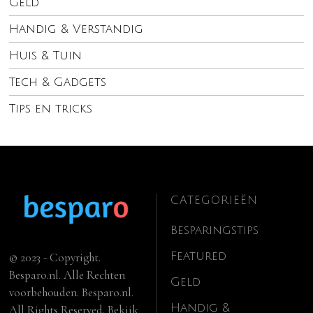
Geld
Handig & Verstandig
Huis & Tuin
Tech & Gadgets
Tips en tricks
CATEGORIEËN
Besparingstips
Featured
© 2023 - Copyright.
Besparo.nl. Alle Rechten
Geld
voorbehouden. Besparo.nl.
Handig &
All Rights Reserved. Bekijk