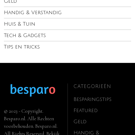
Geld
Handig & Verstandig
Huis & Tuin
Tech & Gadgets
Tips en tricks
CATEGORIEËN
Besparingstips
Featured
© 2023 - Copyright.
Besparo.nl. Alle Rechten
Geld
voorbehouden. Besparo.nl.
Handig &
All Rights Reserved. Bekijk