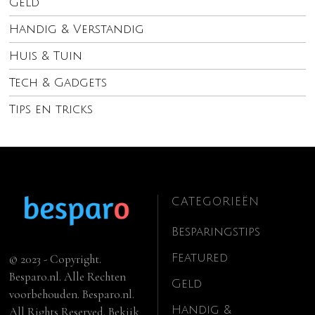
Geld
Handig & Verstandig
Huis & Tuin
Tech & Gadgets
Tips en tricks
CATEGORIEËN
Besparingstips
Featured
© 2023 - Copyright.
Besparo.nl. Alle Rechten
Geld
voorbehouden. Besparo.nl.
Handig &
All Rights Reserved. Bekijk