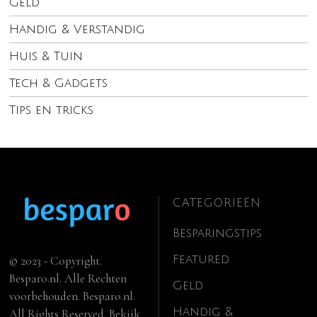
Geld
Handig & Verstandig
Huis & Tuin
Tech & Gadgets
Tips en tricks
CATEGORIEËN
Besparingstips
Featured
© 2023 - Copyright.
Besparo.nl. Alle Rechten
Geld
voorbehouden. Besparo.nl.
Handig &
All Rights Reserved. Bekijk