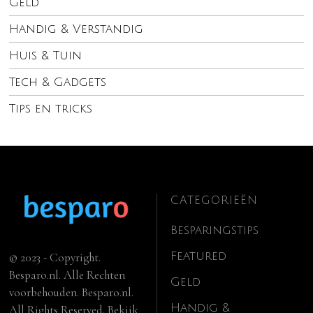
Geld
Handig & Verstandig
Huis & Tuin
Tech & Gadgets
Tips en tricks
CATEGORIEËN
Besparingstips
Featured
© 2023 - Copyright.
Besparo.nl. Alle Rechten
Geld
voorbehouden. Besparo.nl.
Handig &
All Rights Reserved. Bekijk