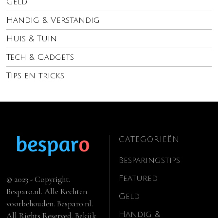
Geld
Handig & Verstandig
Huis & Tuin
Tech & Gadgets
Tips en tricks
CATEGORIEËN
Besparingstips
Featured
© 2023 - Copyright.
Besparo.nl. Alle Rechten
Geld
voorbehouden. Besparo.nl.
Handig &
All Rights Reserved. Bekijk