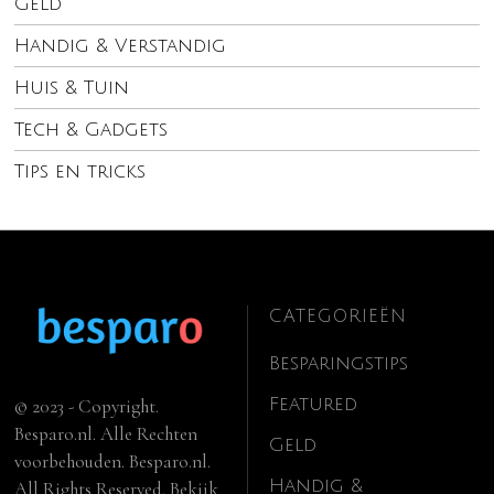
Geld
Handig & Verstandig
Huis & Tuin
Tech & Gadgets
Tips en tricks
CATEGORIEËN
Besparingstips
Featured
© 2023 - Copyright.
Besparo.nl. Alle Rechten
Geld
voorbehouden. Besparo.nl.
Handig &
All Rights Reserved. Bekijk