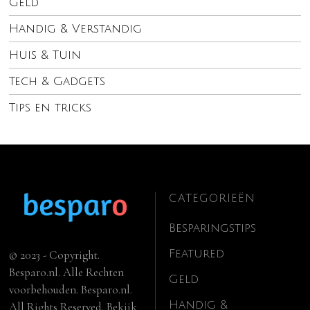
Geld
Handig & Verstandig
Huis & Tuin
Tech & Gadgets
Tips en tricks
CATEGORIEËN
Besparingstips
Featured
© 2023 - Copyright.
Besparo.nl. Alle Rechten
Geld
voorbehouden. Besparo.nl.
Handig &
All Rights Reserved. Bekijk