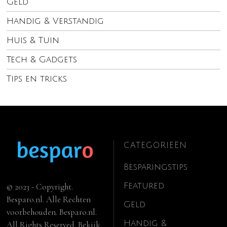
Geld
Handig & Verstandig
Huis & Tuin
Tech & Gadgets
Tips en tricks
CATEGORIEËN
Besparingstips
Featured
© 2023 - Copyright.
Besparo.nl. Alle Rechten
Geld
voorbehouden. Besparo.nl.
Handig &
All Rights Reserved. Bekijk