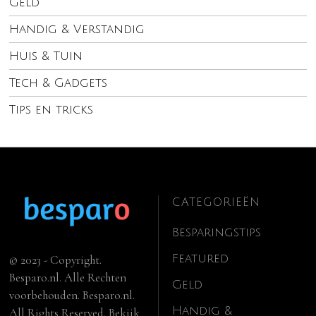
Geld
Handig & Verstandig
Huis & Tuin
Tech & Gadgets
Tips en tricks
CATEGORIEËN
Besparingstips
Featured
© 2023 - Copyright.
Besparo.nl. Alle Rechten
Geld
voorbehouden. Besparo.nl.
Handig &
All Rights Reserved. Bekijk