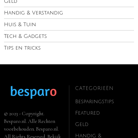
Geld
Handig & Verstandig
Huis & Tuin
Tech & Gadgets
Tips en tricks
CATEGORIEËN
Besparingstips
Featured
© 2023 - Copyright.
Besparo.nl. Alle Rechten
Geld
voorbehouden. Besparo.nl.
Handig &
All Rights Reserved. Bekijk